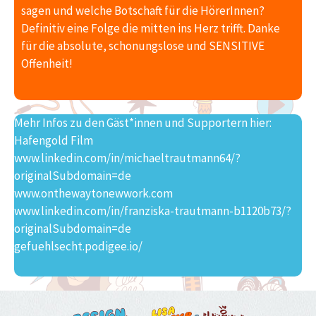
sagen und welche Botschaft für die HörerInnen?
Definitiv eine Folge die mitten ins Herz trifft. Danke
für die absolute, schonungslose und SENSITIVE
Offenheit!
Mehr Infos zu den Gäst*innen und Supportern hier:
Hafengold Film
www.linkedin.com/in/michaeltrautmann64/?
originalSubdomain=de
www.onthewaytonewwork.com
www.linkedin.com/in/franziska-trautmann-b1120b73/?
originalSubdomain=de
gefuehlsecht.podigee.io/