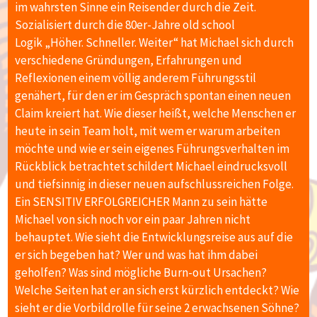
im wahrsten Sinne ein Reisender durch die Zeit.
Sozialisiert durch die 80er-Jahre old school
Logik „Höher. Schneller. Weiter“ hat Michael sich durch
verschiedene Gründungen, Erfahrungen und
Reflexionen einem völlig anderem Führungsstil
genähert, für den er im Gespräch spontan einen neuen
Claim kreiert hat. Wie dieser heißt, welche Menschen er
heute in sein Team holt, mit wem er warum arbeiten
möchte und wie er sein eigenes Führungsverhalten im
Rückblick betrachtet schildert Michael eindrucksvoll
und tiefsinnig in dieser neuen aufschlussreichen Folge.
Ein SENSITIV ERFOLGREICHER Mann zu sein hätte
Michael von sich noch vor ein paar Jahren nicht
behauptet. Wie sieht die Entwicklungsreise aus auf die
er sich begeben hat? Wer und was hat ihm dabei
geholfen? Was sind mögliche Burn-out Ursachen?
Welche Seiten hat er an sich erst kürzlich entdeckt? Wie
sieht er die Vorbildrolle für seine 2 erwachsenen Söhne?