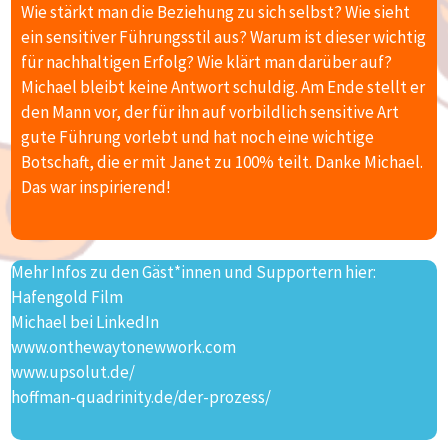
Wie stärkt man die Beziehung zu sich selbst? Wie sieht
ein sensitiver Führungsstil aus? Warum ist dieser wichtig
für nachhaltigen Erfolg? Wie klärt man darüber auf?
Michael bleibt keine Antwort schuldig. Am Ende stellt er
den Mann vor, der für ihn auf vorbildlich sensitive Art
gute Führung vorlebt und hat noch eine wichtige
Botschaft, die er mit Janet zu 100% teilt. Danke Michael.
Das war inspirierend!
Mehr Infos zu den Gäst*innen und Supportern hier:
Hafengold Film
Michael bei LinkedIn
www.onthewaytonewwork.com
www.upsolut.de/
hoffman-quadrinity.de/der-prozess/