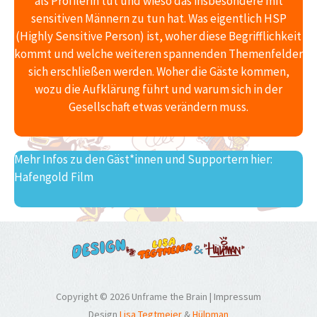
als Profilerin tut und wieso das insbesondere mit
sensitiven Männern zu tun hat. Was eigentlich HSP
(Highly Sensitive Person) ist, woher diese Begrifflichkeit
kommt und welche weiteren spannenden Themenfelder
sich erschließen werden. Woher die Gäste kommen,
wozu die Aufklärung führt und warum sich in der
Gesellschaft etwas verändern muss.
Mehr Infos zu den Gäst*innen und Supportern hier:
Hafengold Film
Copyright © 2026 Unframe the Brain |
Impressum
Design
Lisa Tegtmeier
&
Hülpman